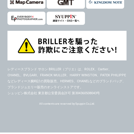
６．個人情報に関するお問合せ対応
(1)当社は、当社の保有する個人データに関し、ご本人から利用目的の通知，開示，内容の訂正，追加又は削除，利用の停止，消去及び第三者への提供の停止の請求などがあれば、ご本人の確認をさせていただいた上で、速やかに対応します。また当社の個人情報の取り扱いに関するご質問、ご相談にも対応いたします。尚、シュッピン会員のお客様は、当社が保有する個人データの削除を要求する権利があります。
※個人情報の開示請求には手数料として800円(税別)をご本人様にご負担いただいております。
(2)当社の個人情報に関するお問合せは、以下の窓口で承ります。お問合せの内容により必要な書類提出や質問へのご回答をお願いすることがあります。
シュッピン株式会社 個人情報相談窓口
Mail：privacy@syuppin.com (受付)
レディースブランド サロン BRILLER（ブリエ）
は、ROLEX、Cartier、
CHANEL、BVLGARI、FRANCK MULLER、HARRY WINSTON、PATEK PHILIPPE
などレディース腕時計の買取販売、HERMES、CHANELなどのブランドバッグ、
ブランドジュエリー販売のオンラインストアです。
シュッピン株式会社 東京都公安委員会許可 第304360508043号
All contents are reserved by Syuppin Co.,Ltd.