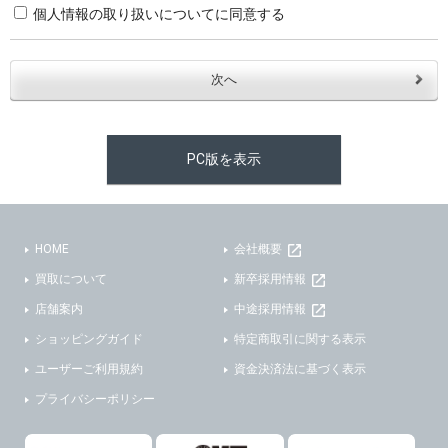
個人情報の取り扱いについてに同意する
・お問合せへの対応のため
３．個人情報の第三者提供と委託
当社は、以下のいずれかの場合を除いて、個人データを同意いただいた範囲を超えて利用したり第三者に提供したりいたしません。
(1)ご本人の同意がある場合。なお第三者に提供する場合には原則として、機密保持、再提供の禁止、お客様からのお申し出により利用を停止することを契約の条件といたします。
PC版を表示
(2)法令等により開示を求められた場合。
(3)ご本人または公衆の生命、身体又は財産の保護のために必要がある場合であって、本人の同意を得ることが困難であるとき。
(4)国の機関若しくは地方公共団体又はその委託を受けた者が法令の定める事務を遂行することに対して協力する必要がある場合であって、本人の同意を得ることにより当該事務の遂行に支障を及ぼすおそれがあるとき。
(5)業務を円滑に進めるために、外部業者に個人データの一部又は全部の処理を委託する場合（ただし、委託する場合は委託した個人データの安全管理が図られるように、委託先に対する必要かつ適切な監督を行ないます）。
HOME
会社概要
買取について
新卒採用情報
４．ご提供の任意性
店舗案内
中途採用情報
当社への個人情報の提供はお客様の任意ですが、必要な個人情報をご提供いただけない場合、当社のサービス等が利用できない場合がありますのでご了承下さい。
ショッピングガイド
特定商取引に関する表示
５．ご本人が容易に知覚できない方法による個人情報の取得
ユーザーご利用規約
資金決済法に基づく表示
プライバシーポリシー
当社ホームページでは、利用者が当社ホームページに再訪問される際、より便利に当社ホームページを閲覧・利用していただくためにクッキーを使用する場合があります。
また利用者の統計的分析のため、または掲載された広告にクッキーを使用する場合があります。