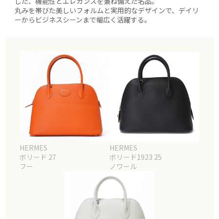
した、機能性とエレガンスを兼ね備えた名品。
丸みを帯びた美しいフォルムと実用的なデザインで、デイリ
ーからビジネスシーンまで幅広く活躍する。
HERMES
HERMES
ボリード 27
ボリード1923 25
フー
ノワール