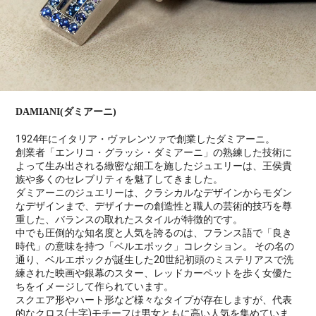
DAMIANI(ダミアーニ)
1924年にイタリア・ヴァレンツァで創業したダミアーニ。
創業者「エンリコ・グラッシ・ダミアーニ」の熟練した技術に
よって生み出される緻密な細工を施したジュエリーは、王侯貴
族や多くのセレブリティを魅了してきました。
ダミアーニのジュエリーは、クラシカルなデザインからモダン
なデザインまで、デザイナーの創造性と職人の芸術的技巧を尊
重した、バランスの取れたスタイルが特徴的です。
中でも圧倒的な知名度と人気を誇るのは、フランス語で「良き
時代」の意味を持つ「ベルエポック」コレクション。 その名の
通り、ベルエポックが誕生した20世紀初頭のミステリアスで洗
練された映画や銀幕のスター、レッドカーペットを歩く女優た
ちをイメージして作られています。
スクエア形やハート形など様々なタイプが存在しますが、代表
的なクロス(十字)モチーフは男女ともに高い人気を集めていま