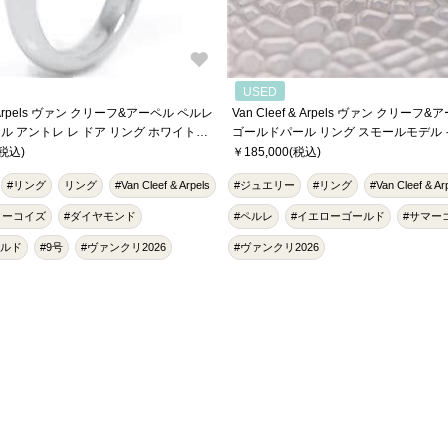
USED
 & Arpels ヴァン クリーフ&アーペル ペルレ
Van Cleef & Arpels ヴァン クリーフ
ル アントレ レ ドア リング ホワイトゴ
ゴールドパール リング スモールモデル
ンド VCARO9SW50 10号
ルド 14号 VCARPJMG00
(税込)
￥185,000(税込)
#リング
リング
#Van Cleef & Arpels
#ジュエリー
#リング
#Van Cleef & Ar
ターコイズ
#ダイヤモンド
#ペルレ
#イエローゴールド
#サマー
ールド
#9号
#ヴァンクリ2026
#ヴァンクリ2026