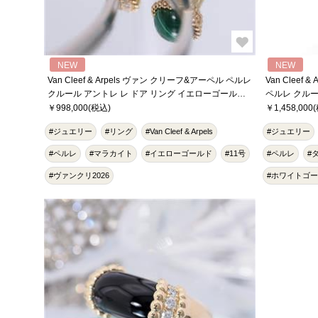
NEW
NEW
Van Cleef & Arpels ヴァン クリーフ&アーペル ペルレ
Van Cleef
クルール アントレ レ ドア リング イエローゴールド
ペルレ クルー
ダイヤモンド VCARO9SU51
ールド ダイヤモ
￥998,000(税込)
￥1,458,000
#ジュエリー
#リング
#Van Cleef & Arpels
#ジュエリー
#ペルレ
#マラカイト
#イエローゴールド
#11号
#ペルレ
#
#ヴァンクリ2026
#ホワイトゴ