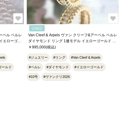
USED
&アーペル ペルレ
Van Cleef & Arpels ヴァン クリーフ&アーペル ペルレ
 イエローゴー
ダイヤモンド リング 1連モデル イエローゴールド ダ
イヤモンド 10号 VCARP4E100
￥995,000(税込)
pels
#ジュエリー
#リング
#Van Cleef & Arpels
ゴールド
#ペルレ
#ダイヤモンド
#イエローゴールド
#10号
#ヴァンクリ2026