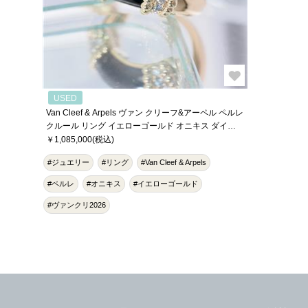
USED
Van Cleef & Arpels ヴァン クリーフ&アーペル ペルレ
クルール リング イエローゴールド オニキス ダイヤ
モンド 11号 VCARP7SH00
￥1,085,000(税込)
#ジュエリー
#リング
#Van Cleef & Arpels
#ペルレ
#オニキス
#イエローゴールド
#ヴァンクリ2026