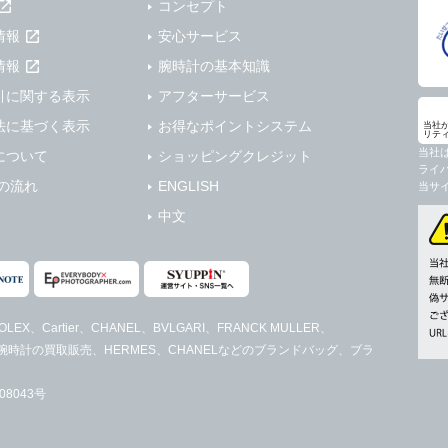
コンセプト
情報
安心サービス
情報
腕時計の基本知識
引に関する表示
アフターサービス
法に基づく表示
お得なポイントシステム
当社
リテ
当社
について
ショッピングクレジット
ライ
の流れ
ENGLISH
当サ
中文
LEX、Cartier、CHANEL、BVLGARI、FRANCK MULLER、
レディース腕時計の買取販売、HERMES、CHANELなどのブランドバッグ、ブラ
8043号